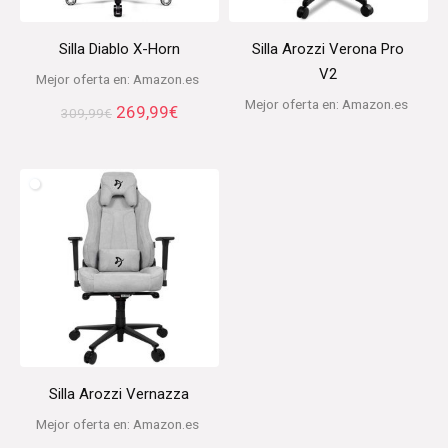
Silla Diablo X-Horn
Silla Arozzi Verona Pro
V2
Mejor oferta en:
Amazon.es
Mejor oferta en:
Amazon.es
El
El
269,99
€
309,99
€
precio
precio
original
actual
era:
es:
309,99€.
269,99€.
Silla Arozzi Vernazza
Mejor oferta en:
Amazon.es