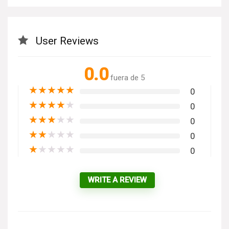
User Reviews
0.0
fuera de 5
★
★
★
★
★
0
★
★
★
★
★
0
★
★
★
★
★
0
★
★
★
★
★
0
★
★
★
★
★
0
WRITE A REVIEW