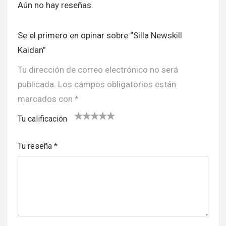
Aún no hay reseñas.
Se el primero en opinar sobre “Silla Newskill
Kaidan”
Tu dirección de correo electrónico no será
publicada.
Los campos obligatorios están
marcados con
*
Tu calificación
1
2
3 de 5
4 de 5
5 de 5
d
de
estrell
estrella
estrellas
Tu reseña
*
e
5
as
s
5
estr
e
ella
st
s
re