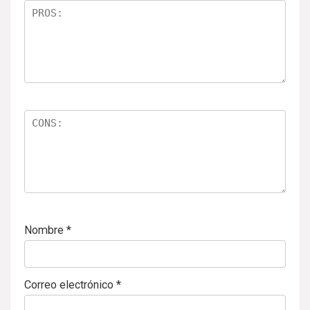
ll
a
s
Nombre
*
Correo electrónico
*