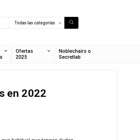
Todas las categorías
Ofertas
Noblechairs o
s
2025
Secretlab
rs en 2022
s que habitual que tengas dudas