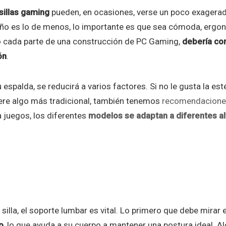
sillas gaming
pueden, en ocasiones, verse un poco exagerad
eño es lo de menos, lo importante es que sea cómoda, ergon
do cada parte de una construcción de PC Gaming,
debería con
ón
.
u espalda, se reducirá a varios factores. Si no le gusta la est
fiere algo más tradicional, también tenemos
recomendaciones 
ra juegos, los diferentes
modelos se adaptan a diferentes al
silla, el soporte lumbar es vital. Lo primero que debe mirar
o
, lo que ayuda a su cuerpo a mantener una postura ideal. A