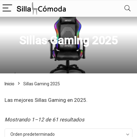
Sillas Gaming 2025
Inicio
Sillas Gaming 2025
Las mejores Sillas Gaming en 2025.
Mostrando 1–12 de 61 resultados
Orden predeterminado