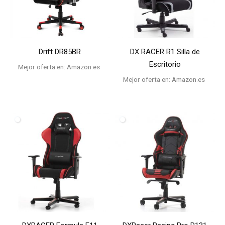
Drift DR85BR
DX RACER R1 Silla de
Escritorio
Mejor oferta en:
Amazon.es
Mejor oferta en:
Amazon.es