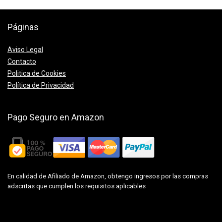
Páginas
Aviso Legal
Contacto
Politica de Cookies
Política de Privacidad
Pago Seguro en Amazon
En calidad de Afiliado de Amazon, obtengo ingresos por las compras
adscritas que cumplen los requisitos aplicables