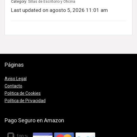
Category:
Sillas de Escritorio y Oficina
original
actual
Last updated on agosto 5, 2026 11:01 am
era:
es:
119,99€.
94,99€.
Páginas
Aviso Legal
Contacto
Politica de Cookies
Política de Privacidad
Pago Seguro en Amazon