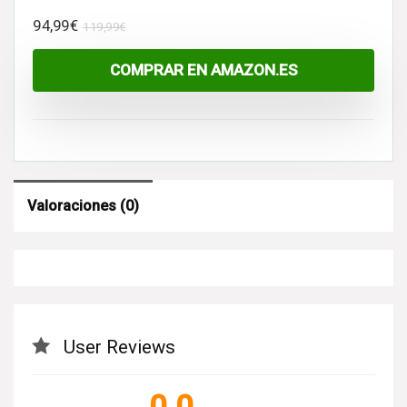
El
El
94,99
€
119,99
€
precio
precio
COMPRAR EN AMAZON.ES
original
actual
era:
es:
119,99€.
94,99€.
Valoraciones (0)
User Reviews
0.0