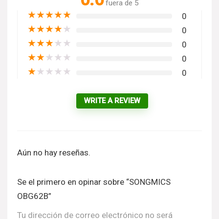
fuera de 5
★
★
★
★
★
0
★
★
★
★
★
0
★
★
★
★
★
0
★
★
★
★
★
0
★
★
★
★
★
0
WRITE A REVIEW
Aún no hay reseñas.
Se el primero en opinar sobre “SONGMICS
OBG62B”
Tu dirección de correo electrónico no será