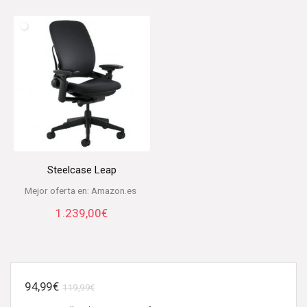
Steelcase Leap
Mejor oferta en:
Amazon.es
1.239,00
€
El
El
94,99
€
119,99
€
precio
precio