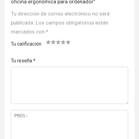
oficina ergonómica para ordenador”
Tu dirección de correo electrónico no será
publicada.
Los campos obligatorios están
marcados con
*
Tu calificación
1
2
3 de 5
4 de 5
5 de 5
d
de
estrell
estrella
estrellas
Tu reseña
*
e
5
as
s
5
estr
e
ella
st
s
re
ll
a
s